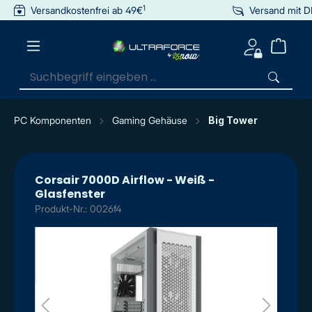
1
Versandkostenfrei ab 49€
Versand mit 
inhalt springen
PC Komponenten
Gaming Gehäuse
Big Tower
Corsair 7000D Airflow - Weiß -
Glasfenster
Produkt-Nr.: 0026f4