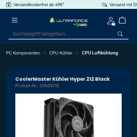
1
Versandkostenfrei ab 49€
Versand mit 
inhalt springen
PC Komponenten
CPU-Kühler
CPU Luftkühlung
CoolerMaster Kühler Hyper 212 Black
Produkt-Nr.: 25N31078