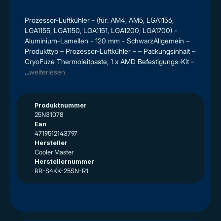
Prozessor-Luftkühler - (für: AM4, AM5, LGA1156,
LGA1155, LGA1150, LGA1151, LGA1200, LGA1700) -
Aluminium-Lamellen - 120 mm - SchwarzAllgemein –
Produkttyp – Prozessor-Luftkühler – – Packungsinhalt –
CryoFuze Thermoleitpaste, 1 x AMD Befestigungs-Kit –
...
weiterlesen
Produktnummer
25N31078
Ean
4719512143797
Hersteller
Cooler Master
Herstellernummer
RR-S4KK-25SN-R1