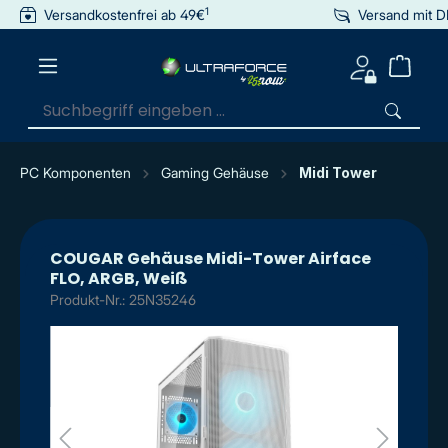
1
Versandkostenfrei ab 49€
Versand mit 
inhalt springen
PC Komponenten
Gaming Gehäuse
Midi Tower
COUGAR Gehäuse Midi-Tower Airface
FLO, ARGB, Weiß
Produkt-Nr.: 25N35246