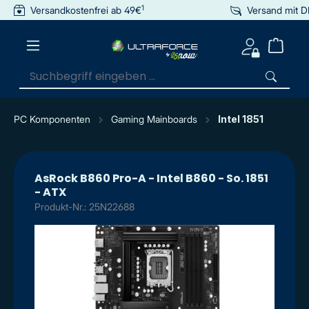
1
Versandkostenfrei ab 49€
Versand mit 
inhalt springen
PC Komponenten
Gaming Mainboards
Intel 1851
AsRock B860 Pro-A - Intel B860 - So. 1851
- ATX
Produkt-Nr.: 25N22688