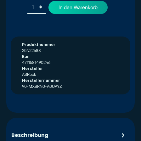
In den Warenkorb
Produktnummer
25N22688
Ean
4711581490246
Hersteller
ASRock
Herstellernummer
90-MXBRN0-A0UAYZ
Beschreibung