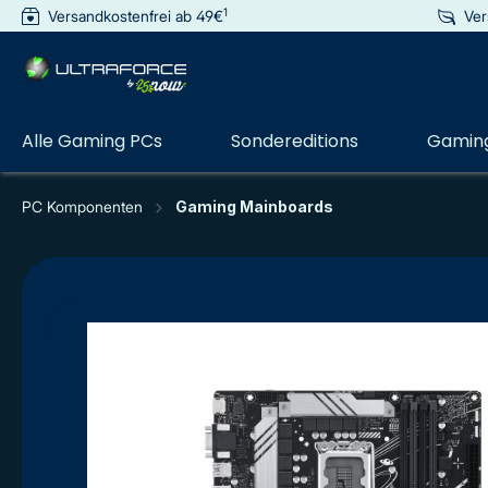
1
Versandkostenfrei ab 49€
Ver
e springen
Zur Hauptnavigation springen
Alle Gaming PCs
Sondereditions
Gaming
PC Komponenten
Gaming Mainboards