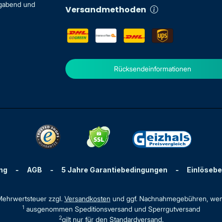
igabend und
Versandmethoden
Rücksendeinformationen
ng
-
AGB
-
5 Jahre Garantiebedingungen
-
Einlöseb
. Mehrwertsteuer zzgl.
Versandkosten
und ggf. Nachnahmegebühren, wen
1
ausgenommen Speditionsversand und Sperrgutversand
2
gilt nur für den Standardversand.