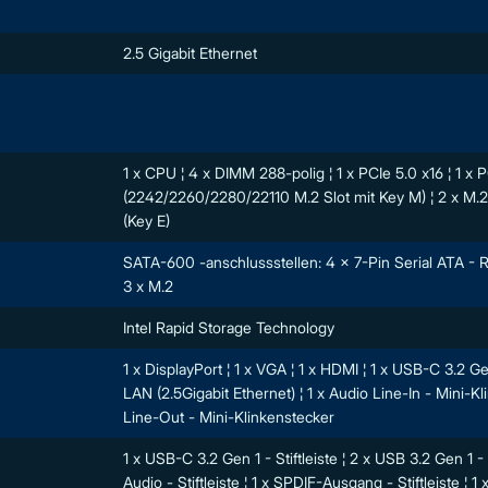
2.5 Gigabit Ethernet
1 x CPU ¦ 4 x DIMM 288-polig ¦ 1 x PCIe 5.0 x16 ¦ 1 x 
(2242/2260/2280/22110 M.2 Slot mit Key M) ¦ 2 x M.2
(Key E)
SATA-600 -anschlussstellen: 4 x 7-Pin Serial ATA - RA
3 x M.2
Intel Rapid Storage Technology
1 x DisplayPort ¦ 1 x VGA ¦ 1 x HDMI ¦ 1 x USB-C 3.2 G
LAN (2.5Gigabit Ethernet) ¦ 1 x Audio Line-In - Mini-Kl
Line-Out - Mini-Klinkenstecker
1 x USB-C 3.2 Gen 1 - Stiftleiste ¦ 2 x USB 3.2 Gen 1 - Stif
Audio - Stiftleiste ¦ 1 x SPDIF-Ausgang - Stiftleiste ¦ 1 x