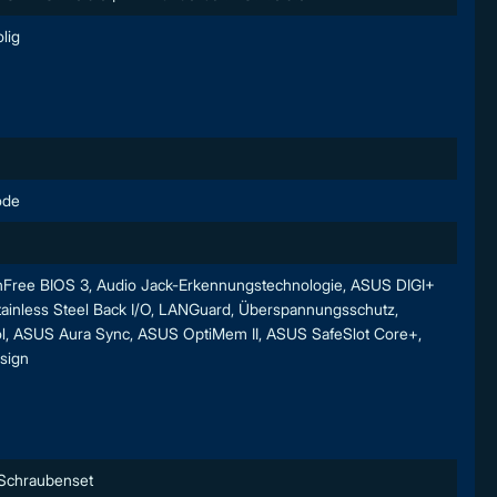
lig
ode
hFree BIOS 3, Audio Jack-Erkennungstechnologie, ASUS DIGI+
ainless Steel Back I/O, LANGuard, Überspannungsschutz,
ol, ASUS Aura Sync, ASUS OptiMem II, ASUS SafeSlot Core+,
sign
 Schraubenset