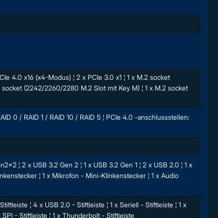
PCIe 4.0 x16 (x4-Modus) ¦ 2 x PCIe 3.0 x1 ¦ 1 x M.2 socket
 socket (2242/2260/2280 M.2 Slot mit Key M) ¦ 1 x M.2 socket
ID 0 / RAID 1 / RAID 10 / RAID 5 ¦ PCIe 4.0 -anschlussstellen:
en2x2 ¦ 2 x USB 3.2 Gen 2 ¦ 1 x USB 3.2 Gen 1 ¦ 2 x USB 2.0 ¦ 1 x
inkenstecker ¦ 1 x Mikrofon - Mini-Klinkenstecker ¦ 1 x Audio
tleiste ¦ 4 x USB 2.0 - Stiftleiste ¦ 1 x Seriell - Stiftleiste ¦ 1 x
 SPI - Stiftleiste ¦ 1 x Thunderbolt - Stiftleiste