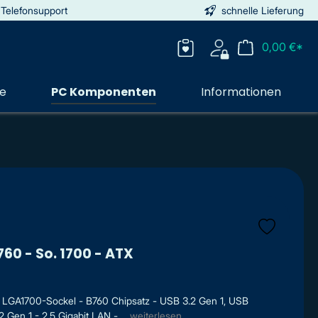
 Telefonsupport
schnelle Lieferung
0,00 €*
ie
PC Komponenten
Informationen
760 - So. 1700 - ATX
LGA1700-Sockel - B760 Chipsatz - USB 3.2 Gen 1, USB
en 1 - 2.5 Gigabit LAN - ...
weiterlesen