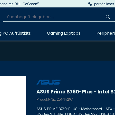
2
sand mit DHL GoGreen
persönlicher
 PC Aufrüstkits
Gaming Laptops
Peripher
ASUS Prime B760-Plus - Intel B
Produkt-Nr.: 25N14297
ASUS PRIME B760-PLUS - Motherboard - ATX - 
3.2 Gen 2, USB4, USB-C 3.2 Gen 2x2, USB-C 3.2 G