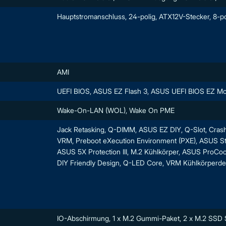
Hauptstromanschluss, 24-polig, ATX12V-Stecker, 8-po
AMI
UEFI BIOS, ASUS EZ Flash 3, ASUS UEFI BIOS EZ M
Wake-On-LAN (WOL), Wake On PME
Jack Retasking, Q-DIMM, ASUS EZ DIY, Q-Slot, Cras
VRM, Preboot eXecution Environment (PXE), ASUS St
ASUS 5X Protection III, M.2 Kühlkörper, ASUS ProCo
DIY Friendly Design, Q-LED Core, VRM Kühlkörperde
IO-Abschirmung, 1 x M.2 Gummi-Paket, 2 x M.2 SSD