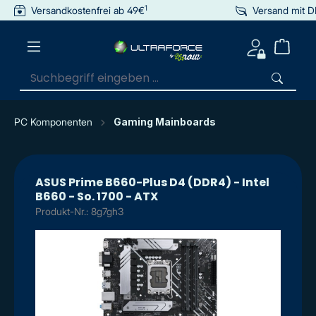
1
Versandkostenfrei ab 49€
Versand mit 
inhalt springen
PC Komponenten
Gaming Mainboards
ASUS Prime B660-Plus D4 (DDR4) - Intel
B660 - So. 1700 - ATX
Produkt-Nr.: 8g7gh3