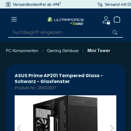
1
Versandkostenfrei ab 49€
Versand mit 
inhalt springen
PC Komponenten
Gaming Gehäuse
Mini Tower
ASUS Prime AP201 Tempered Glass -
Schwarz - Glasfenster
Produkt-Nr.: 25N12607