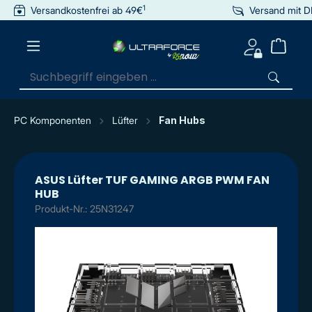
1
Versandkostenfrei ab 49€
Versand mit 
inhalt springen
PC Komponenten
Lüfter
Fan Hubs
ASUS Lüfter TUF GAMING ARGB PWM FAN
HUB
Produkt-Nr.: 25N31247