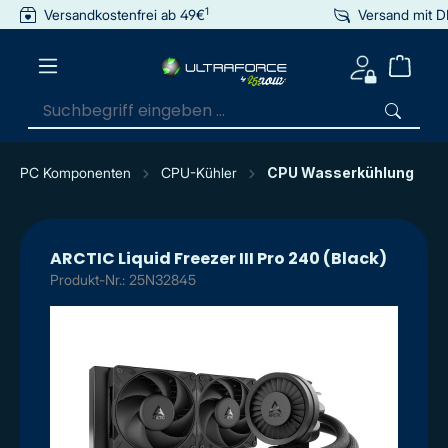
1
Versandkostenfrei ab 49€
Versand mit 
inhalt springen
PC Komponenten
CPU-Kühler
CPU Wasserkühlung
ARCTIC Liquid Freezer III Pro 240 (Black)
Produkt-Nr.: 25N32845