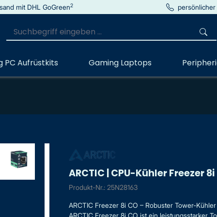
2
sand mit DHL GoGreen
persönlicher
 PC Aufrüstkits
Gaming Laptops
Peripher
ARCTIC | CPU-Kühler Freezer 8i
Produkt-Nr.: 25N28163
ARCTIC Freezer 8i CO – Robuster Tower-Kühler 
ARCTIC Freezer 8i CO ist ein leistungsstarker 