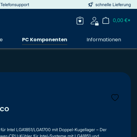
 Telefonsupport
schnelle Lieferung
0,00 €*
ie
PC Komponenten
Informationen
 CO
für Intel LGA1851/LGA1700 mit Doppel-Kugellager – Der
Tower-CPU-Kühler für Intel-Systeme mit LGA1851 und