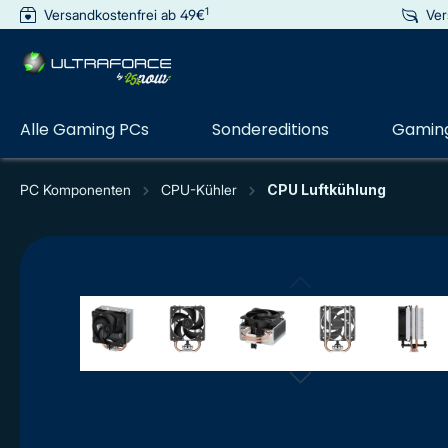
1
Versandkostenfrei ab 49€
Ver
e springen
Zur Hauptnavigation springen
Alle Gaming PCs
Sondereditions
Gaming
PC Komponenten
CPU-Kühler
CPU Luftkühlung