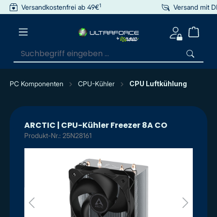
1
Versandkostenfrei ab 49€
Versand mit 
inhalt springen
PC Komponenten
CPU-Kühler
CPU Luftkühlung
ARCTIC | CPU-Kühler Freezer 8A CO
Produkt-Nr.: 25N28161