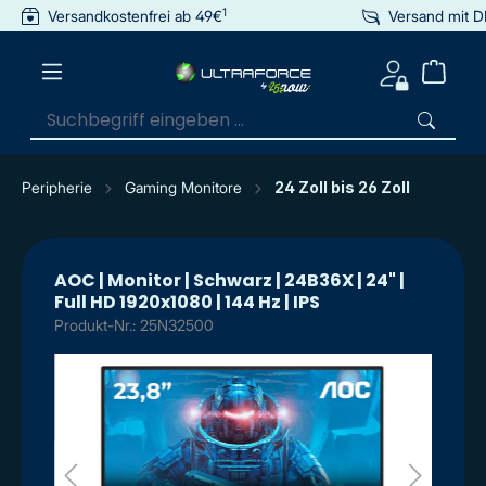
1
Versandkostenfrei ab 49€
Versand mit 
inhalt springen
Peripherie
Gaming Monitore
24 Zoll bis 26 Zoll
AOC | Monitor | Schwarz | 24B36X | 24" |
Full HD 1920x1080 | 144 Hz | IPS
Produkt-Nr.: 25N32500