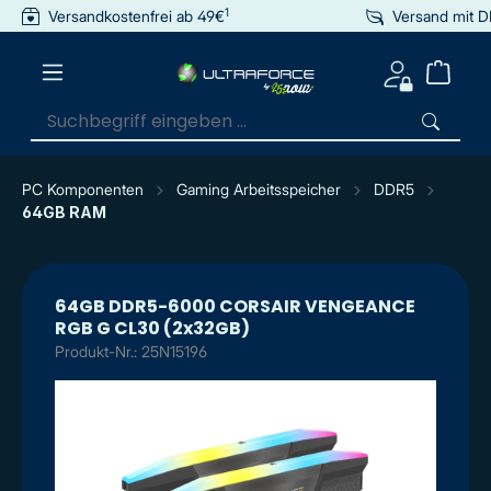
1
Versandkostenfrei ab 49€
Versand mit 
inhalt springen
PC Komponenten
Gaming Arbeitsspeicher
DDR5
64GB RAM
64GB DDR5-6000 CORSAIR VENGEANCE
RGB G CL30 (2x32GB)
Produkt-Nr.: 25N15196