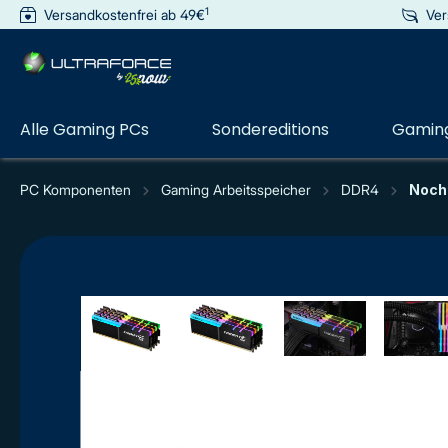
1
Versandkostenfrei ab 49€
Ver
e springen
Zur Hauptnavigation springen
Alle Gaming PCs
Sondereditions
Gaming
PC Komponenten
Gaming Arbeitsspeicher
DDR4
Noch