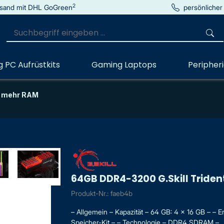
2
sand mit DHL GoGreen
persönlicher
 PC Aufrüstkits
Gaming Laptops
Peripher
 mehr RAM
64GB DDR4-3200 G.Skill Trident
Produkt-Nr.: faeb4b
– Allgemein – Kapazität – 64 GB: 4 x 16 GB – – 
Speicher-Kit – – Technologie – DDR4 SDRAM – ..