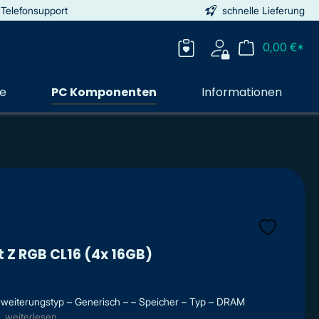
 Telefonsupport
schnelle Lieferung
0,00 €*
ie
PC Komponenten
Informationen
 Z RGB CL16 (4x 16GB)
Erweiterungstyp – Generisch – – Speicher – Typ – DRAM
.
weiterlesen