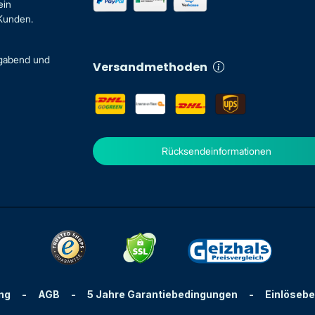
ein
 Kunden.
igabend und
Versandmethoden
Rücksendeinformationen
ng
-
AGB
-
5 Jahre Garantiebedingungen
-
Einlöseb