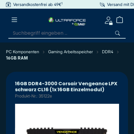
1
Versandkostenfrei ab 49€
Versand mit 
inhalt springen
PC Komponenten
Gaming Arbeitsspeicher
DDR4
16GB RAM
16GB DDR4-3000 Corsair Vengeance LPX
schwarz CL16 (1x 16GB Einzelmodul)
Produkt-Nr.: 35122e