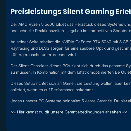
Preisleistungs Silent Gaming Erle
Der AMD Ryzen 5 5600 bildet das Herzstück dieses Systems und l
und schnelle Reaktionszeiten – egal ob im kompetitiven Shooter ode
An seiner Seite arbeitet die NVIDIA GeForce RTX 5060 mit 8 GB Gra
Raytracing und DLSS sorgen für eine saubere Optik und geschmeid
Lüftergeräusche unterbrochen wird.
Der Silent-Charakter dieses PCs zieht sich durch das gesamte S
zu müssen. In Kombination mit dem luftstromoptimierten Be Quiet! Pu
Dieses Setup richtet sich an Gamer, die Leistung wollen, aber k
abliefert, wenn es auf Performance ankommt.
Jedes unserer PC Systeme beinhaltet 5 Jahre Garantie. Du bist al
>> Hier kannst du dir unsere Garantiebedingungen ansehen <<