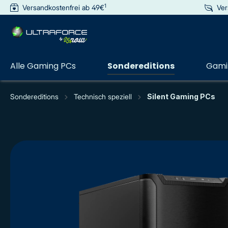
1
Versandkostenfrei ab 49€
Ver
e springen
Zur Hauptnavigation springen
Alle Gaming PCs
Sondereditions
Gamin
Sondereditions
Technisch speziell
Silent Gaming PCs