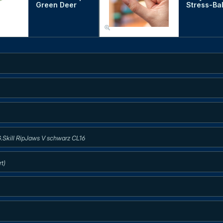
Green Deer
Stress-Bal
Skill RipJaws V schwarz CL16
t)