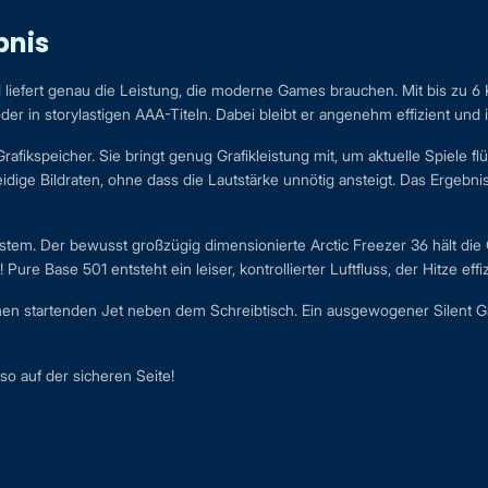
bnis
iefert genau die Leistung, die moderne Games brauchen. Mit bis zu 6 K
r in storylastigen AAA-Titeln. Dabei bleibt er angenehm effizient und is
fikspeicher. Sie bringt genug Grafikleistung mit, um aktuelle Spiele fl
ige Bildraten, ohne dass die Lautstärke unnötig ansteigt. Das Ergebnis
ystem. Der bewusst großzügig dimensionierte Arctic Freezer 36 hält d
re Base 501 entsteht ein leiser, kontrollierter Luftfluss, der Hitze effiz
einen startenden Jet neben dem Schreibtisch. Ein ausgewogener Silent 
so auf der sicheren Seite!