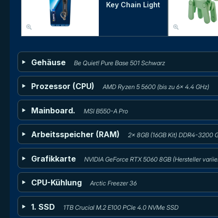
Key Chain Light
Gehäuse
Be Quiet! Pure Base 501 Schwarz
Prozessor (CPU)
AMD Ryzen 5 5600 (bis zu 6x 4.4 GHz)
Mainboard.
MSI B550-A Pro
Arbeitsspeicher (RAM)
2x 8GB (16GB Kit) DDR4-3200 G.
Grafikkarte
NVIDIA GeForce RTX 5060 8GB (Hersteller variier
CPU-Kühlung
Arctic Freezer 36
1. SSD
1TB Crucial M.2 E100 PCIe 4.0 NVMe SSD