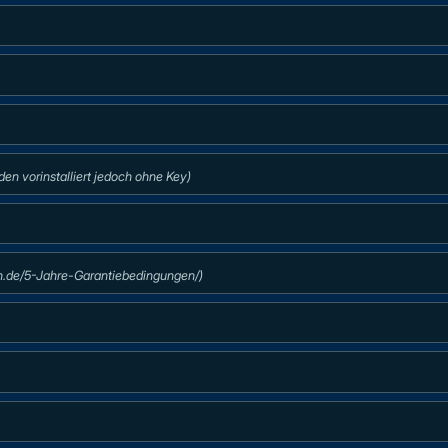
n vorinstalliert jedoch ohne Key)
5n.de/5-Jahre-Garantiebedingungen/)