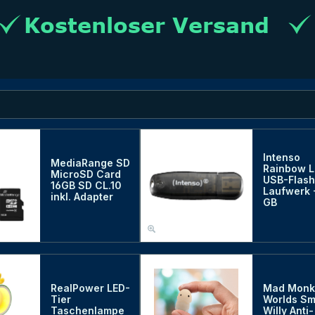
Intenso
MediaRange SD
Rainbow L
MicroSD Card
USB-Flash
16GB SD CL.10
Laufwerk 
inkl. Adapter
GB
RealPower LED-
Mad Monk
Tier
Worlds Sm
Taschenlampe
Willy Anti-