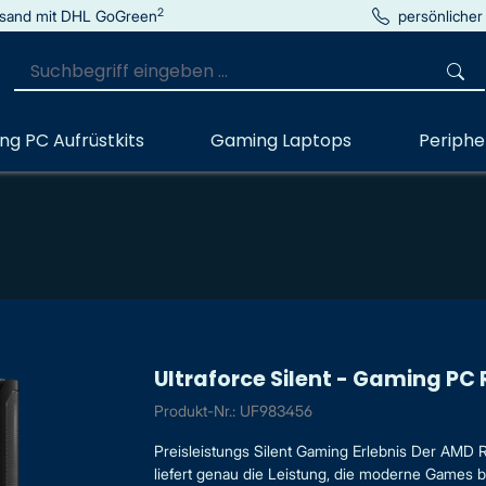
2
sand mit DHL GoGreen
persönlicher
g PC Aufrüstkits
Gaming Laptops
Periphe
Ultraforce Silent - Gaming PC
Produkt-Nr.: UF983456
Preisleistungs Silent Gaming Erlebnis Der AMD 
liefert genau die Leistung, die moderne Games 