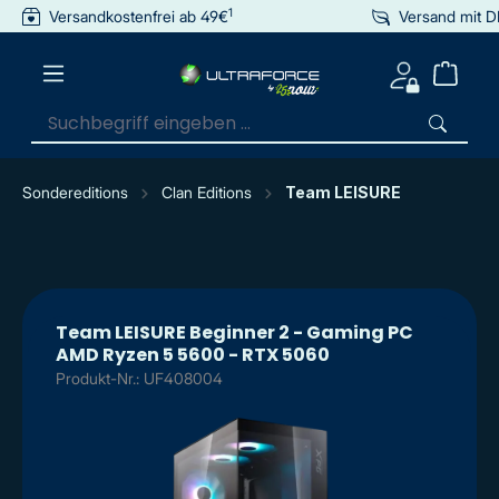
1
Versandkostenfrei ab 49€
Versand mit 
inhalt springen
Sondereditions
Clan Editions
Team LEISURE
Team LEISURE Beginner 2 - Gaming PC
AMD Ryzen 5 5600 - RTX 5060
Produkt-Nr.: UF408004