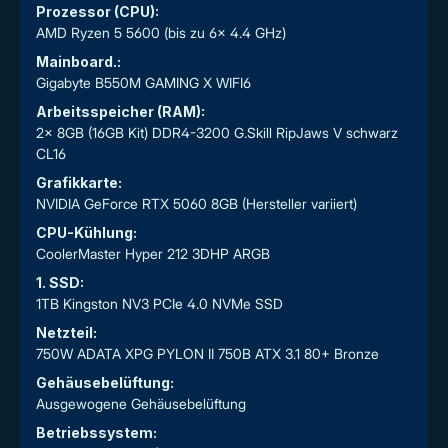
Prozessor (CPU):
AMD Ryzen 5 5600 (bis zu 6x 4.4 GHz)
Mainboard.:
Gigabyte B550M GAMING X WIFI6
Arbeitsspeicher (RAM):
2x 8GB (16GB Kit) DDR4-3200 G.Skill RipJaws V schwarz
CL16
Grafikkarte:
NVIDIA GeForce RTX 5060 8GB (Hersteller variiert)
CPU-Kühlung:
CoolerMaster Hyper 212 3DHP ARGB
1. SSD:
1TB Kingston NV3 PCIe 4.0 NVMe SSD
Netzteil:
750W ADATA XPG PYLON II 750B ATX 3.1 80+ Bronze
Gehäusebelüftung:
Ausgewogene Gehäusebelüftung
Betriebssystem: