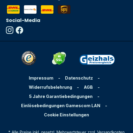
Social-Media
Impressum
-
Datenschutz
-
Widerrufsbelehrung
-
AGB
-
5 Jahre Garantiebedingungen
-
Einlösebedingungen Gamescom LAN
-
Cookie Einstellungen
* Alle Preise inkl. gesetzl. Mehrwertsteuer zzgl.
Versandkosten