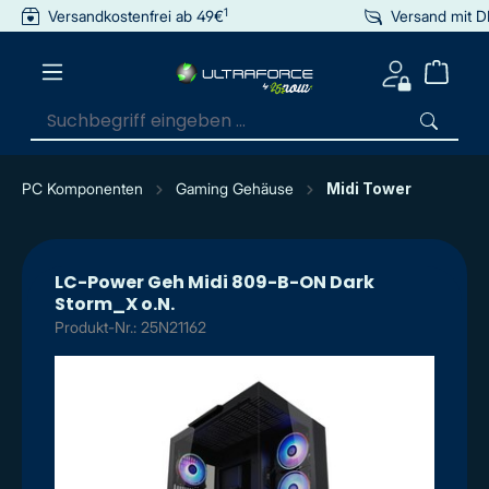
1
Versandkostenfrei ab 49€
Versand mit 
inhalt springen
PC Komponenten
Gaming Gehäuse
Midi Tower
LC-Power Geh Midi 809-B-ON Dark
Storm_X o.N.
Produkt-Nr.: 25N21162