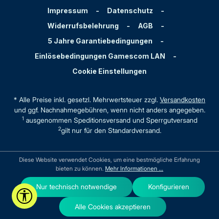
Impressum
-
Datenschutz
-
Widerrufsbelehrung
-
AGB
-
5 Jahre Garantiebedingungen
-
Einlösebedingungen Gamescom LAN
-
Cookie Einstellungen
* Alle Preise inkl. gesetzl. Mehrwertsteuer zzgl.
Versandkosten
und ggf. Nachnahmegebühren, wenn nicht anders angegeben.
1
ausgenommen Speditionsversand und Sperrgutversand
2
gilt nur für den Standardversand.
Diese Website verwendet Cookies, um eine bestmögliche Erfahrung
bieten zu können.
Mehr Informationen ...
Nur technisch notwendige
Konfigurieren
Werkzeugleiste anzeigen
Alle Cookies akzeptieren