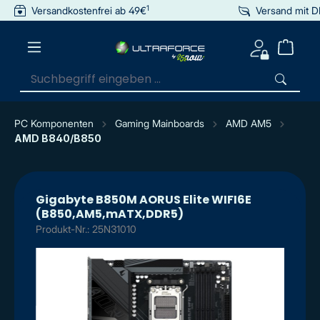
1
Versandkostenfrei ab 49€
Versand mit 
inhalt springen
PC Komponenten
Gaming Mainboards
AMD AM5
AMD B840/B850
Gigabyte B850M AORUS Elite WIFI6E
(B850,AM5,mATX,DDR5)
Produkt-Nr.: 25N31010