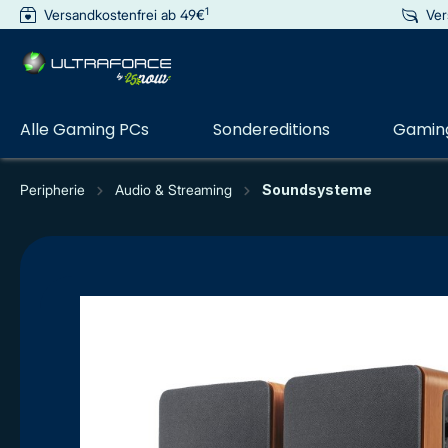
1
Versandkostenfrei ab 49€
Ver
e springen
Zur Hauptnavigation springen
Alle Gaming PCs
Sondereditions
Gaming
Peripherie
Audio & Streaming
Soundsysteme