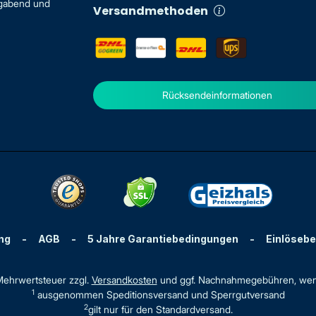
igabend und
Versandmethoden
Rücksendeinformationen
ng
-
AGB
-
5 Jahre Garantiebedingungen
-
Einlöseb
. Mehrwertsteuer zzgl.
Versandkosten
und ggf. Nachnahmegebühren, wen
1
ausgenommen Speditionsversand und Sperrgutversand
2
gilt nur für den Standardversand.