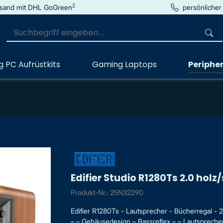
2
sand mit DHL GoGreen
persönlicher
 PC Aufrüstkits
Gaming Laptops
Peripher
Edifier Studio R1280Ts 2.0 holz/s
Produkt-Nr.: 25N32290
Edifier R1280Ts - Lautsprecher - Bücherregal - 
– – Gehäusedesign – Bassreflex – – Lautsprecher