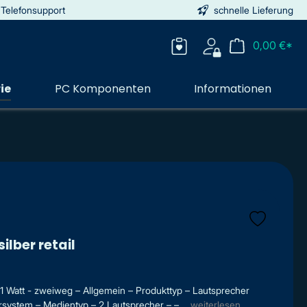
 Telefonsupport
schnelle Lieferung
0,00 €*
ie
PC Komponenten
Informationen
ilber retail
21 Watt - zweiweg – Allgemein – Produkttyp – Lautsprecher
system – Medientyp – 2 Lautsprecher – – ...
weiterlesen