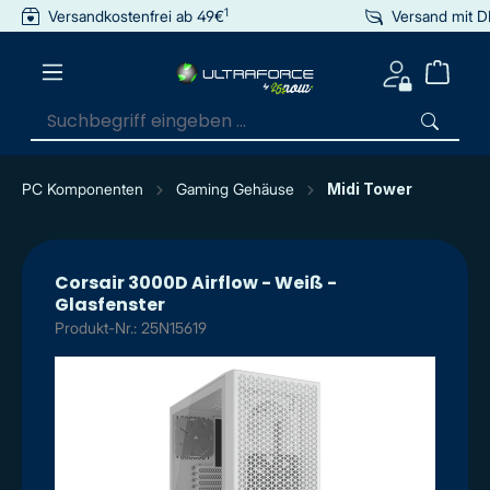
1
Versandkostenfrei ab 49€
Versand mit 
inhalt springen
PC Komponenten
Gaming Gehäuse
Midi Tower
Corsair 3000D Airflow - Weiß -
Glasfenster
Produkt-Nr.: 25N15619