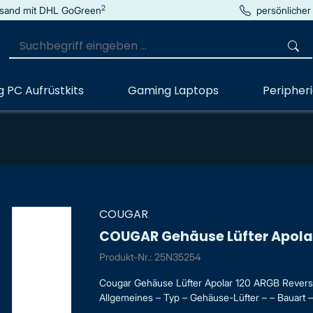
2
sand mit DHL GoGreen
persönlicher
 PC Aufrüstkits
Gaming Laptops
Peripher
COUGAR
COUGAR Gehäuse Lüfter Apolar
Produkt-Nr.: 25N35254
Cougar Gehäuse Lüfter Apolar 120 ARGB Reverse
Allgemeines – Typ – Gehäuse-Lüfter – – Bauart – 