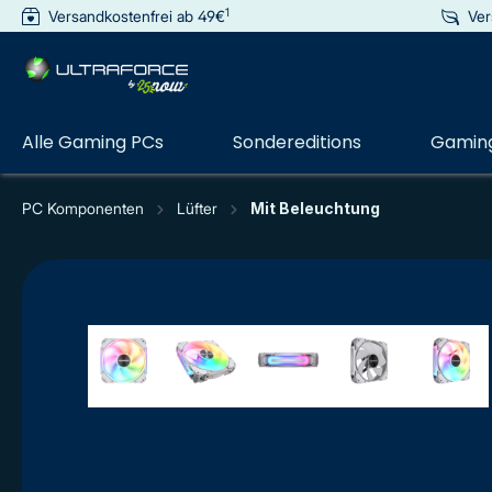
1
Versandkostenfrei ab 49€
Ver
e springen
Zur Hauptnavigation springen
Alle Gaming PCs
Sondereditions
Gaming
PC Komponenten
Lüfter
Mit Beleuchtung