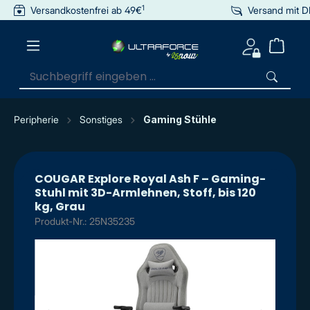
1
Versandkostenfrei ab 49€
Versand mit 
inhalt springen
Peripherie
Sonstiges
Gaming Stühle
COUGAR Explore Royal Ash F – Gaming-
Stuhl mit 3D-Armlehnen, Stoff, bis 120
kg, Grau
Produkt-Nr.: 25N35235