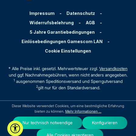
Impressum
-
Datenschutz
-
Widerrufsbelehrung
-
AGB
-
5 Jahre Garantiebedingungen
-
Einlösebedingungen Gamescom LAN
-
Cookie Einstellungen
* Alle Preise inkl. gesetzl. Mehrwertsteuer zzgl.
Versandkosten
und ggf. Nachnahmegebühren, wenn nicht anders angegeben.
1
ausgenommen Speditionsversand und Sperrgutversand
2
gilt nur für den Standardversand.
Diese Website verwendet Cookies, um eine bestmögliche Erfahrung
bieten zu können.
Mehr Informationen ...
Nur technisch notwendige
Konfigurieren
Werkzeugleiste anzeigen
Alle Cookies akzeptieren