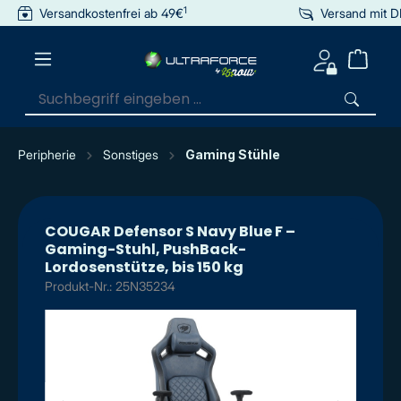
1
Versandkostenfrei ab 49€
Versand mit 
inhalt springen
Peripherie
Sonstiges
Gaming Stühle
COUGAR Defensor S Navy Blue F –
Gaming-Stuhl, PushBack-
Lordosenstütze, bis 150 kg
Produkt-Nr.: 25N35234