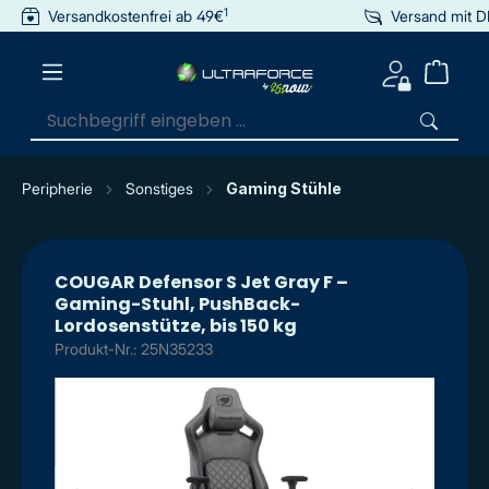
1
Versandkostenfrei ab 49€
Versand mit 
inhalt springen
Peripherie
Sonstiges
Gaming Stühle
COUGAR Defensor S Jet Gray F –
Gaming-Stuhl, PushBack-
Lordosenstütze, bis 150 kg
Produkt-Nr.: 25N35233